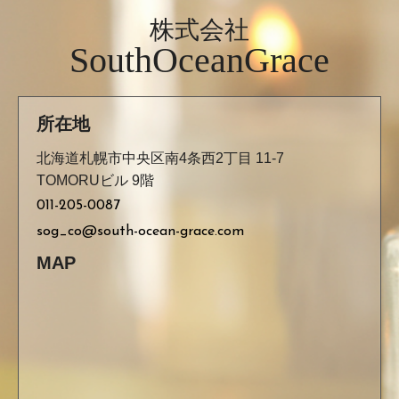
株式会社
SouthOceanGrace
所在地
北海道札幌市中央区南4条西2丁目 11-7
TOMORUビル 9階
011-205-0087
sog_co@south-ocean-grace.com
MAP